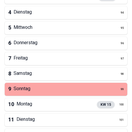
4
Dienstag
94
5
Mittwoch
95
6
Donnerstag
96
7
Freitag
97
8
Samstag
98
9
Sonntag
99
10
Montag
KW
15
100
11
Dienstag
101