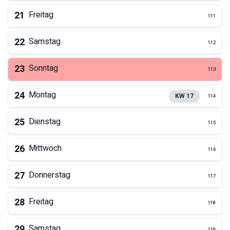
21
Freitag
111
22
Samstag
112
23
Sonntag
113
24
Montag
KW
17
114
25
Dienstag
115
26
Mittwoch
116
27
Donnerstag
117
28
Freitag
118
29
Samstag
119