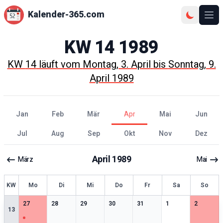
Kalender-365.com
Ope
KW
14
1989
KW
14
läuft vom
Montag, 3. April
bis
Sonntag, 9.
April 1989
Jan
Feb
Mär
Apr
Mai
Jun
Jul
Aug
Sep
Okt
Nov
Dez
April
1989
März
Mai
KW
Mo
Di
Mi
Do
Fr
Sa
So
1
særlige datoer
0
særlige datoer
0
særlige datoer
0
særlige datoer
0
særlige datoer
0
særlige datoer
0
særlige 
27
28
29
30
31
1
2
13