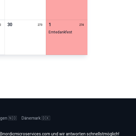
30
1
2
273
274
Erntedankfest
gen 🇳🇴
Dänemark 🇩🇰
@nordicmicroservices.com
und wir antworten schnellstmöglich!