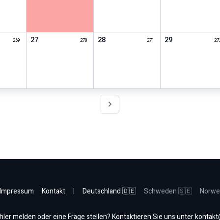
27
28
29
269
270
271
27
Nächstes Jahr
Impressum
Kontakt
|
Deutschland 🇩🇪
Schweden 🇸🇪
Norwe
hler melden oder eine Frage stellen? Kontaktieren Sie uns unter
kontakt