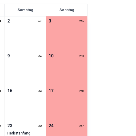
Samstag
Sonntag
2
3
4
245
246
9
10
1
252
253
16
17
8
259
260
23
24
5
266
267
Herbstanfang