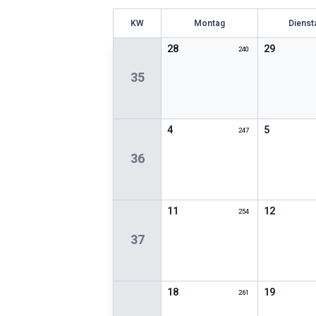
KW
Montag
Dienst
28
29
240
35
4
5
247
36
11
12
254
37
18
19
261