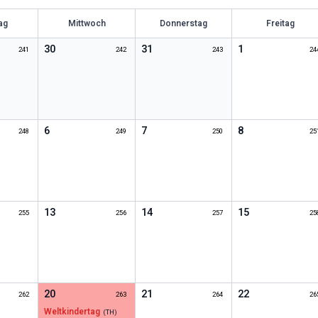
ag
Mittwoch
Donnerstag
Freitag
30
31
1
241
242
243
24
6
7
8
248
249
250
25
13
14
15
255
256
257
25
20
21
22
262
263
264
26
Weltkindertag
(
TH
)