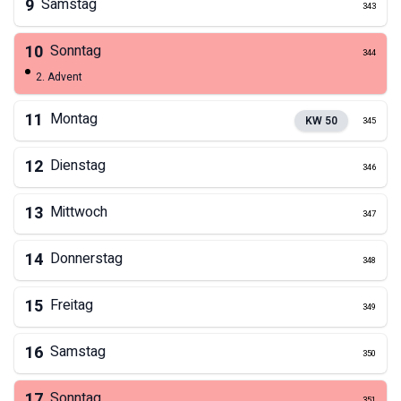
9
Samstag
343
10
Sonntag
344
2. Advent
11
Montag
KW
50
345
12
Dienstag
346
13
Mittwoch
347
14
Donnerstag
348
15
Freitag
349
16
Samstag
350
17
Sonntag
351