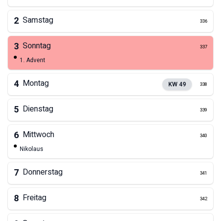
2
Samstag
336
3
Sonntag
337
1. Advent
4
Montag
KW
49
338
5
Dienstag
339
6
Mittwoch
340
Nikolaus
7
Donnerstag
341
8
Freitag
342