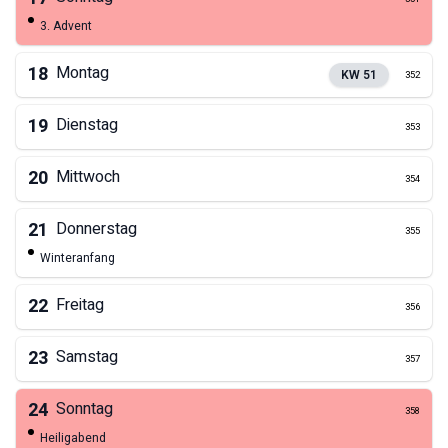
3. Advent
18
Montag
KW
51
352
19
Dienstag
353
20
Mittwoch
354
21
Donnerstag
355
Winteranfang
22
Freitag
356
23
Samstag
357
24
Sonntag
358
Heiligabend