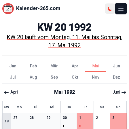
Kalender-365.com
Ope
KW
20
1992
KW
20
läuft vom
Montag, 11. Mai
bis
Sonntag,
17. Mai 1992
Jan
Feb
Mär
Apr
Mai
Jun
Jul
Aug
Sep
Okt
Nov
Dez
Mai
1992
April
Juni
KW
Mo
Di
Mi
Do
Fr
Sa
So
0
særlige datoer
0
særlige datoer
0
særlige datoer
1
særlige datoer
1
særlige datoer
0
særlige datoer
0
særlige 
27
28
29
30
1
2
3
18