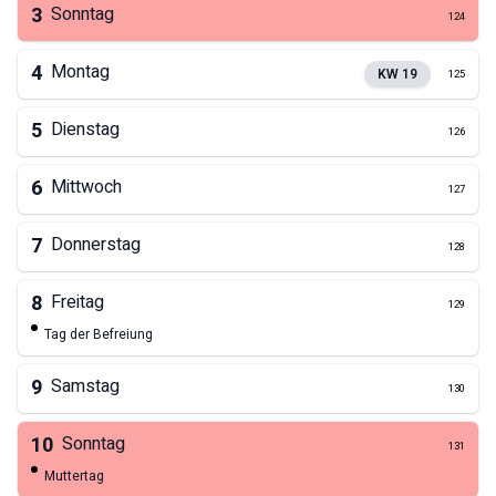
3
Sonntag
124
4
Montag
KW
19
125
5
Dienstag
126
6
Mittwoch
127
7
Donnerstag
128
8
Freitag
129
Tag der Befreiung
9
Samstag
130
10
Sonntag
131
Muttertag