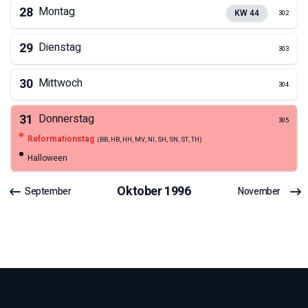
28
Montag
KW
44
302
29
Dienstag
303
30
Mittwoch
304
31
Donnerstag
305
Reformationstag
(
BB, HB, HH, MV, NI, SH, SN, ST, TH
)
Halloween
Oktober
1996
September
November