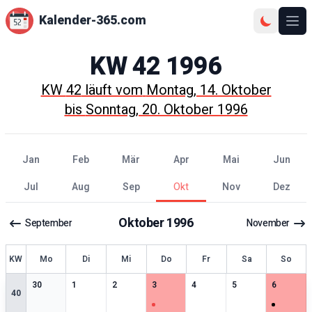
Kalender-365.com
Ope
KW
42
1996
KW
42
läuft vom
Montag, 14. Oktober
bis
Sonntag, 20. Oktober 1996
Jan
Feb
Mär
Apr
Mai
Jun
Jul
Aug
Sep
Okt
Nov
Dez
Oktober
1996
September
November
KW
Mo
Di
Mi
Do
Fr
Sa
So
0
særlige datoer
0
særlige datoer
0
særlige datoer
1
særlige datoer
0
særlige datoer
0
særlige datoer
1
særlige 
30
1
2
3
4
5
6
40