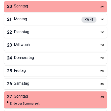
20
Sonntag
294
21
Montag
KW
43
295
22
Dienstag
296
23
Mittwoch
297
24
Donnerstag
298
25
Freitag
299
26
Samstag
300
27
Sonntag
301
Ende der Sommerzeit