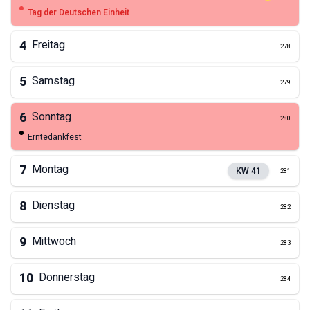
Tag der Deutschen Einheit
4
Freitag
278
5
Samstag
279
6
Sonntag
280
Erntedankfest
7
Montag
KW
41
281
8
Dienstag
282
9
Mittwoch
283
10
Donnerstag
284