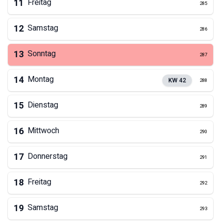
11
Freitag
285
12
Samstag
286
13
Sonntag
287
14
Montag
KW
42
288
15
Dienstag
289
16
Mittwoch
290
17
Donnerstag
291
18
Freitag
292
19
Samstag
293