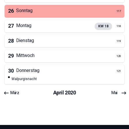
26
Sonntag
117
27
Montag
KW
18
118
28
Dienstag
119
29
Mittwoch
120
30
Donnerstag
121
Walpurgisnacht
April
2020
März
Mai