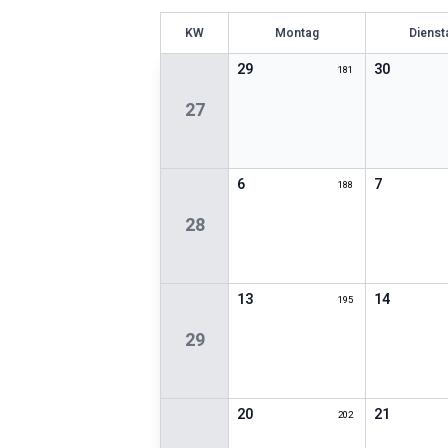
KW
Montag
Dienst
29
30
181
27
6
7
188
28
13
14
195
29
20
21
202