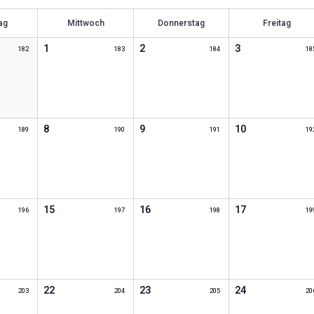
ag
Mittwoch
Donnerstag
Freitag
1
2
3
182
183
184
18
8
9
10
189
190
191
19
15
16
17
196
197
198
19
22
23
24
203
204
205
20