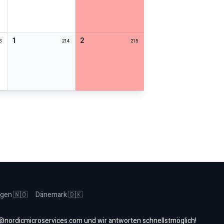
1
2
3
214
215
gen 🇳🇴
Dänemark 🇩🇰
@nordicmicroservices.com
und wir antworten schnellstmöglich!