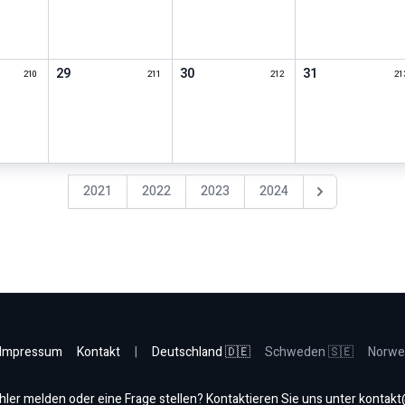
29
30
31
210
211
212
21
2021
2022
2023
2024
Nächstes Jahr
Impressum
Kontakt
|
Deutschland 🇩🇪
Schweden 🇸🇪
Norwe
hler melden oder eine Frage stellen? Kontaktieren Sie uns unter
kontakt