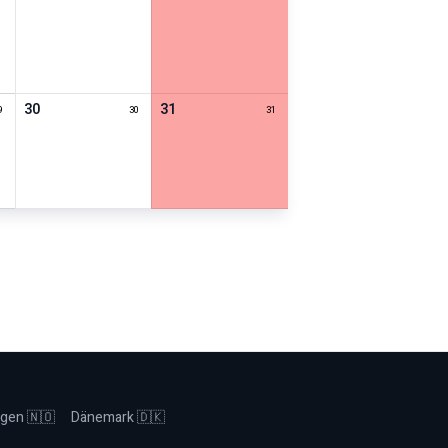
30
31
9
30
31
ahr
gen 🇳🇴
Dänemark 🇩🇰