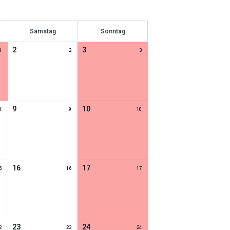
Samstag
Sonntag
2
3
1
2
3
9
10
8
9
10
16
17
5
16
17
23
24
2
23
24