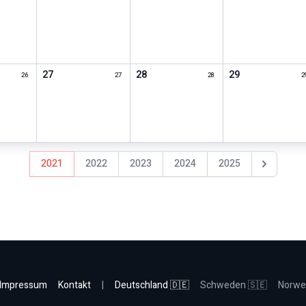
27
28
29
26
27
28
2
2021
2022
2023
2024
2025
Nächstes J
Impressum
Kontakt
|
Deutschland 🇩🇪
Schweden 🇸🇪
Norwe