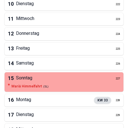
10
Dienstag
222
11
Mittwoch
223
12
Donnerstag
224
13
Freitag
225
14
Samstag
226
15
Sonntag
227
Mariä Himmelfahrt
(
SL
)
16
Montag
KW
33
228
17
Dienstag
229