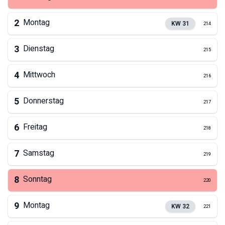
2
Montag
KW
31
214
3
Dienstag
215
4
Mittwoch
216
5
Donnerstag
217
6
Freitag
218
7
Samstag
219
8
Sonntag
220
9
Montag
KW
32
221