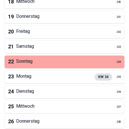
18
Mittwoch
230
19
Donnerstag
231
20
Freitag
232
21
Samstag
233
22
Sonntag
234
23
Montag
KW
34
235
24
Dienstag
236
25
Mittwoch
237
26
Donnerstag
238