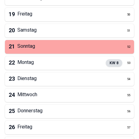
19
Freitag
50
20
Samstag
51
21
Sonntag
52
22
Montag
KW
8
53
23
Dienstag
54
24
Mittwoch
55
25
Donnerstag
56
26
Freitag
57