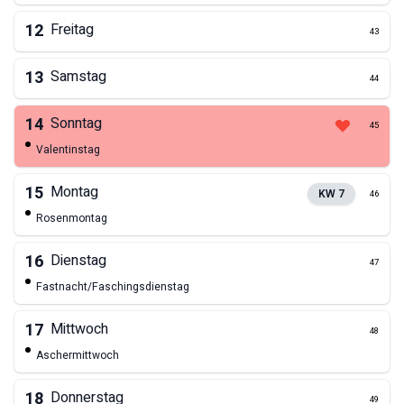
12
Freitag
43
13
Samstag
44
14
Sonntag
45
Valentinstag
15
Montag
KW
7
46
Rosenmontag
16
Dienstag
47
Fastnacht/Faschingsdienstag
17
Mittwoch
48
Aschermittwoch
18
Donnerstag
49