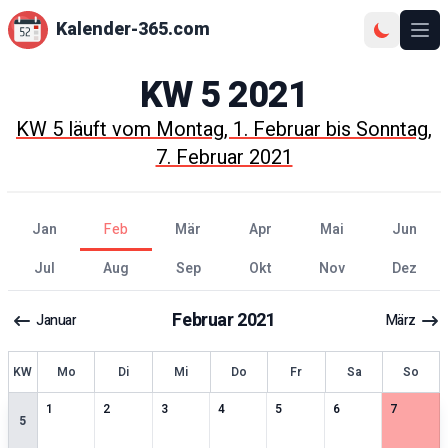
Kalender-365.com
Ope
KW
5
2021
KW
5
läuft vom
Montag, 1. Februar
bis
Sonntag,
7. Februar 2021
Jan
Feb
Mär
Apr
Mai
Jun
Jul
Aug
Sep
Okt
Nov
Dez
Februar
2021
Januar
März
KW
Mo
Di
Mi
Do
Fr
Sa
So
0
særlige datoer
0
særlige datoer
0
særlige datoer
0
særlige datoer
0
særlige datoer
0
særlige datoer
0
særlige 
1
2
3
4
5
6
7
5