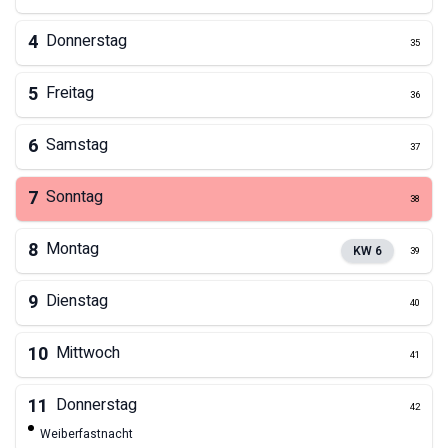
4
Donnerstag
35
5
Freitag
36
6
Samstag
37
7
Sonntag
38
8
Montag
KW
6
39
9
Dienstag
40
10
Mittwoch
41
11
Donnerstag
42
Weiberfastnacht