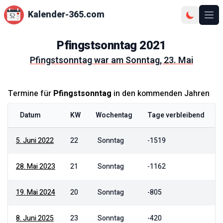
Kalender-365.com
Ope
Pfingstsonntag
2021
Pfingstsonntag
war am
Sonntag, 23. Mai
Termine für
Pfingstsonntag
in den kommenden Jahren
Datum
KW
Wochentag
Tage verbleibend
5. Juni 2022
22
Sonntag
-1519
28. Mai 2023
21
Sonntag
-1162
19. Mai 2024
20
Sonntag
-805
8. Juni 2025
23
Sonntag
-420