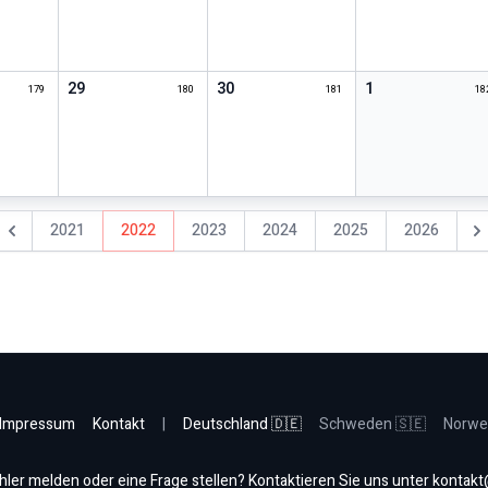
29
30
1
179
180
181
18
2021
2022
2023
2024
2025
2026
Vorheriges Jahr
Näc
Impressum
Kontakt
|
Deutschland 🇩🇪
Schweden 🇸🇪
Norwe
hler melden oder eine Frage stellen? Kontaktieren Sie uns unter
kontakt