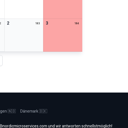
2
3
2
183
184
hstes Jahr
gen 🇳🇴
Dänemark 🇩🇰
@nordicmicroservices.com
und wir antworten schnellstmöglich!