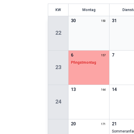
KW
Montag
Dienst
30
31
150
22
6
7
157
Pfingstmontag
23
13
14
164
24
20
21
171
Sommeranfa