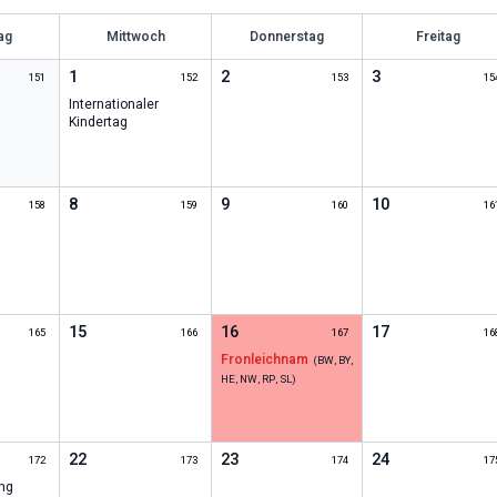
ag
Mittwoch
Donnerstag
Freitag
1
2
3
151
152
153
15
Internationaler
Kindertag
8
9
10
158
159
160
16
15
16
17
165
166
167
16
Fronleichnam
(
BW, BY,
HE, NW, RP, SL
)
22
23
24
172
173
174
17
ng