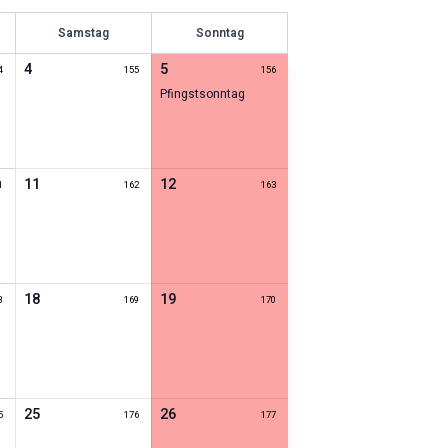
Samstag
Sonntag
4
5
4
155
156
Pfingstsonntag
11
12
1
162
163
18
19
8
169
170
25
26
5
176
177