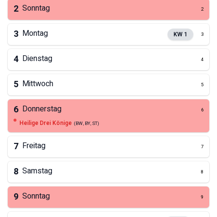
2
Sonntag
2
3
Montag
KW
1
3
4
Dienstag
4
5
Mittwoch
5
6
Donnerstag
6
Heilige Drei Könige
(
BW, BY, ST
)
7
Freitag
7
8
Samstag
8
9
Sonntag
9