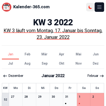
Kalender-365.com
Ope
KW
3
2022
KW
3
läuft vom
Montag, 17. Januar
bis
Sonntag,
23. Januar 2022
Jan
Feb
Mär
Apr
Mai
Jun
Jul
Aug
Sep
Okt
Nov
Dez
Januar
2022
Dezember
Februar
KW
Mo
Di
Mi
Do
Fr
Sa
So
0
særlige datoer
0
særlige datoer
0
særlige datoer
0
særlige datoer
1
særlige datoer
1
særlige datoer
0
særlige 
27
28
29
30
31
1
2
52