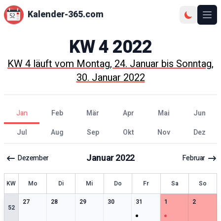
Kalender-365.com
Ope
KW
4
2022
KW
4
läuft vom
Montag, 24. Januar
bis
Sonntag,
30. Januar 2022
Jan
Feb
Mär
Apr
Mai
Jun
Jul
Aug
Sep
Okt
Nov
Dez
Januar
2022
Dezember
Februar
KW
Mo
Di
Mi
Do
Fr
Sa
So
0
særlige datoer
0
særlige datoer
0
særlige datoer
0
særlige datoer
1
særlige datoer
1
særlige datoer
0
særlige 
27
28
29
30
31
1
2
52