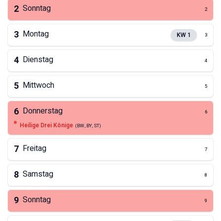
2
Sonntag
2
3
Montag
KW
1
3
4
Dienstag
4
5
Mittwoch
5
6
Donnerstag
6
Heilige Drei Könige
(
BW, BY, ST
)
7
Freitag
7
8
Samstag
8
9
Sonntag
9