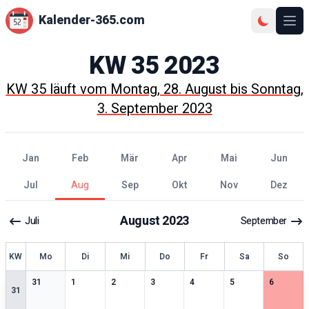
Kalender-365.com
Ope
KW
35
2023
KW
35
läuft vom
Montag, 28. August
bis
Sonntag,
3. September 2023
Jan
Feb
Mär
Apr
Mai
Jun
Jul
Aug
Sep
Okt
Nov
Dez
August
2023
Juli
September
KW
Mo
Di
Mi
Do
Fr
Sa
So
0
særlige datoer
0
særlige datoer
0
særlige datoer
0
særlige datoer
0
særlige datoer
0
særlige datoer
0
særlige 
31
1
2
3
4
5
6
31