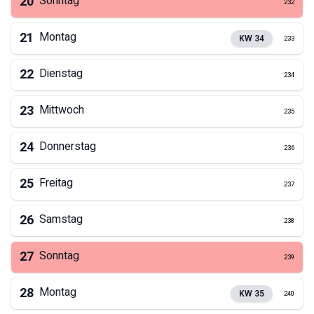
20
Sonntag
232
21
Montag
KW
34
233
22
Dienstag
234
23
Mittwoch
235
24
Donnerstag
236
25
Freitag
237
26
Samstag
238
27
Sonntag
239
28
Montag
KW
35
240