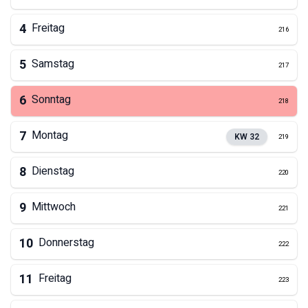
4
Freitag
216
5
Samstag
217
6
Sonntag
218
7
Montag
KW
32
219
8
Dienstag
220
9
Mittwoch
221
10
Donnerstag
222
11
Freitag
223