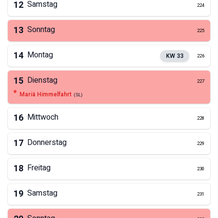
12
Samstag
224
13
Sonntag
225
14
Montag
KW
33
226
15
Dienstag
227
Mariä Himmelfahrt
(
SL
)
16
Mittwoch
228
17
Donnerstag
229
18
Freitag
230
19
Samstag
231