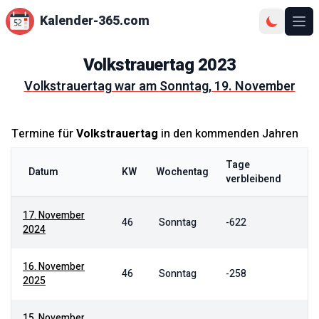
Kalender-365.com
Ope
Volkstrauertag
2023
Volkstrauertag
war am
Sonntag, 19. November
Termine für
Volkstrauertag
in den kommenden Jahren
Tage
Datum
KW
Wochentag
verbleibend
17. November
46
Sonntag
-622
2024
16. November
46
Sonntag
-258
2025
15. November