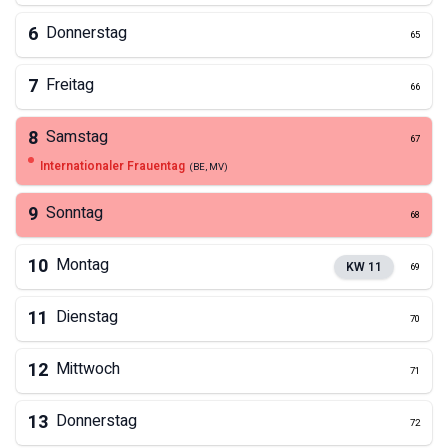
6
Donnerstag
65
7
Freitag
66
8
Samstag
67
Internationaler Frauentag
(
BE, MV
)
9
Sonntag
68
10
Montag
KW
11
69
11
Dienstag
70
12
Mittwoch
71
13
Donnerstag
72