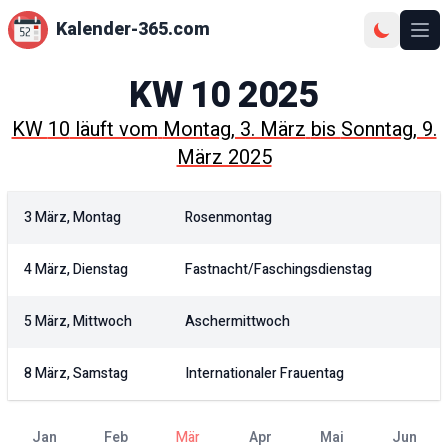
Kalender-365.com
Ope
KW
10
2025
KW
10
läuft vom
Montag, 3. März
bis
Sonntag, 9.
März 2025
3 März, Montag
Rosenmontag
4 März, Dienstag
Fastnacht/Faschingsdienstag
5 März, Mittwoch
Aschermittwoch
8 März, Samstag
Internationaler Frauentag
Jan
Feb
Mär
Apr
Mai
Jun