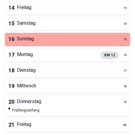
14
Freitag
73
15
Samstag
74
16
Sonntag
75
17
Montag
KW
12
76
18
Dienstag
77
19
Mittwoch
78
20
Donnerstag
79
Frühlingsanfang
21
Freitag
80