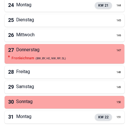
24
Montag
KW
21
144
25
Dienstag
145
26
Mittwoch
146
27
Donnerstag
147
Fronleichnam
(
BW, BY, HE, NW, RP, SL
)
28
Freitag
148
29
Samstag
149
30
Sonntag
150
31
Montag
KW
22
151