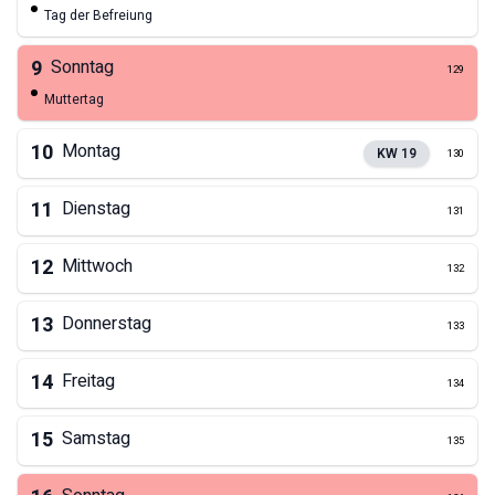
Tag der Befreiung
9
Sonntag
129
Muttertag
10
Montag
KW
19
130
11
Dienstag
131
12
Mittwoch
132
13
Donnerstag
133
14
Freitag
134
15
Samstag
135