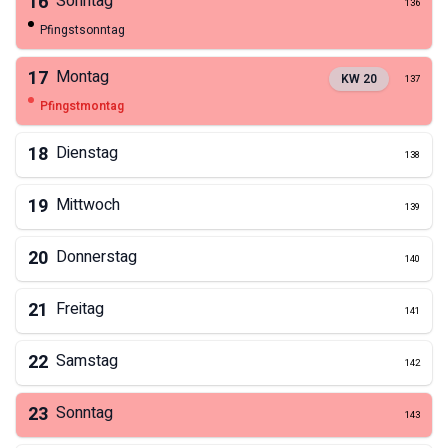
16
Sonntag
136
Pfingstsonntag
17
Montag
KW
20
137
Pfingstmontag
18
Dienstag
138
19
Mittwoch
139
20
Donnerstag
140
21
Freitag
141
22
Samstag
142
23
Sonntag
143