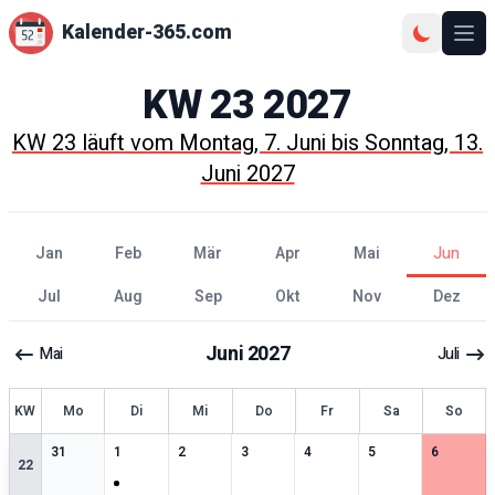
Kalender-365.com
Ope
KW
23
2027
KW
23
läuft vom
Montag, 7. Juni
bis
Sonntag, 13.
Juni 2027
Jan
Feb
Mär
Apr
Mai
Jun
Jul
Aug
Sep
Okt
Nov
Dez
Juni
2027
Mai
Juli
KW
Mo
Di
Mi
Do
Fr
Sa
So
0
særlige datoer
1
særlige datoer
0
særlige datoer
0
særlige datoer
0
særlige datoer
0
særlige datoer
0
særlige 
31
1
2
3
4
5
6
22