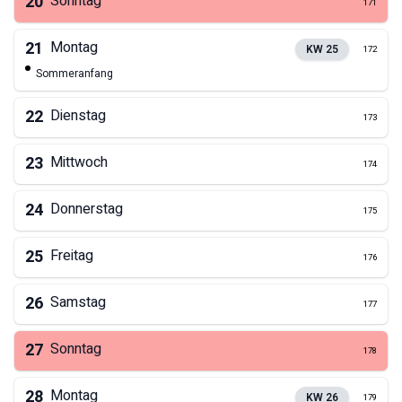
20
Sonntag
171
21
Montag
KW
25
172
Sommeranfang
22
Dienstag
173
23
Mittwoch
174
24
Donnerstag
175
25
Freitag
176
26
Samstag
177
27
Sonntag
178
28
Montag
KW
26
179