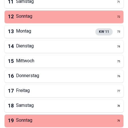
11
Samstag
71
12
Sonntag
72
13
Montag
KW
11
73
14
Dienstag
74
15
Mittwoch
75
16
Donnerstag
76
17
Freitag
77
18
Samstag
78
19
Sonntag
79