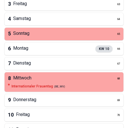
3
Freitag
63
4
Samstag
64
5
Sonntag
65
6
Montag
KW
10
66
7
Dienstag
67
8
Mittwoch
68
Internationaler Frauentag
(
BE, MV
)
9
Donnerstag
69
10
Freitag
70