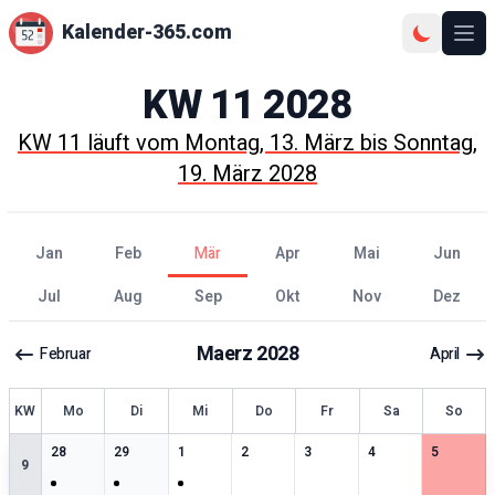
Kalender-365.com
Ope
KW
11
2028
KW
11
läuft vom
Montag, 13. März
bis
Sonntag,
19. März 2028
Jan
Feb
Mär
Apr
Mai
Jun
Jul
Aug
Sep
Okt
Nov
Dez
Maerz
2028
Februar
April
KW
Mo
Di
Mi
Do
Fr
Sa
So
1
særlige datoer
1
særlige datoer
1
særlige datoer
0
særlige datoer
0
særlige datoer
0
særlige datoer
0
særlige 
28
29
1
2
3
4
5
9