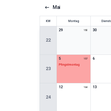
Mai
KW
Montag
Dienst
29
30
150
22
5
6
157
Pfingstmontag
23
12
13
164
24