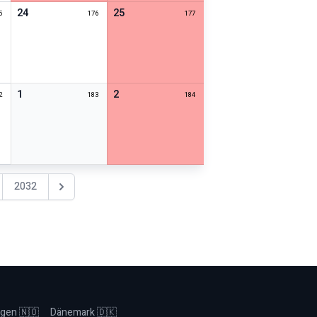
24
25
5
176
177
1
2
2
183
184
2032
Nächstes Jahr
gen 🇳🇴
Dänemark 🇩🇰