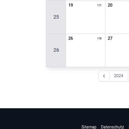
19
20
171
25
26
27
178
26
2024
Vorheriges Jah
Sitemap
Datenschutz