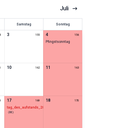
Juli
Samstag
Sonntag
3
4
4
155
156
Pfingstsonntag
10
11
1
162
163
17
18
8
169
170
tag_des_aufstands_2028
(
BE
)