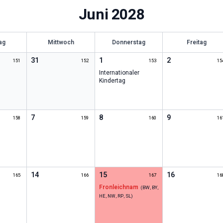
Juni
2028
ag
Mittwoch
Donnerstag
Freitag
31
1
2
151
152
153
15
Internationaler
Kindertag
7
8
9
158
159
160
16
14
15
16
165
166
167
16
Fronleichnam
(
BW, BY,
HE, NW, RP, SL
)