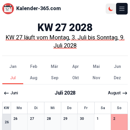
Kalender-365.com
Ope
KW
27
2028
KW
27
läuft vom
Montag, 3. Juli
bis
Sonntag, 9.
Juli 2028
Jan
Feb
Mär
Apr
Mai
Jun
Jul
Aug
Sep
Okt
Nov
Dez
Juli
2028
Juni
August
KW
Mo
Di
Mi
Do
Fr
Sa
So
0
særlige datoer
0
særlige datoer
0
særlige datoer
0
særlige datoer
0
særlige datoer
0
særlige datoer
0
særlige 
26
27
28
29
30
1
2
26