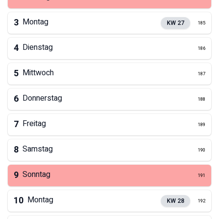
3
Montag
KW
27
185
4
Dienstag
186
5
Mittwoch
187
6
Donnerstag
188
7
Freitag
189
8
Samstag
190
9
Sonntag
191
10
Montag
KW
28
192