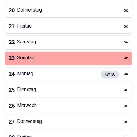
20
Donnerstag
202
21
Freitag
203
22
Samstag
204
23
Sonntag
205
24
Montag
KW
30
206
25
Dienstag
207
26
Mittwoch
208
27
Donnerstag
209