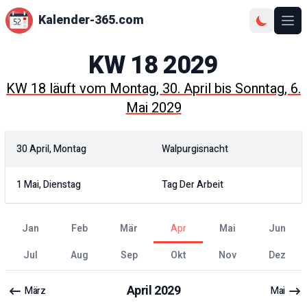
Kalender-365.com
Ope
KW
18
2029
KW
18
läuft vom
Montag, 30. April
bis
Sonntag, 6.
Mai 2029
30 April, Montag
Walpurgisnacht
1 Mai, Dienstag
Tag Der Arbeit
Jan
Feb
Mär
Apr
Mai
Jun
Jul
Aug
Sep
Okt
Nov
Dez
April
2029
März
Mai