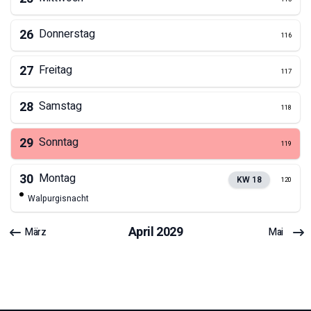
26
Donnerstag
116
27
Freitag
117
28
Samstag
118
29
Sonntag
119
30
Montag
KW
18
120
Walpurgisnacht
April
2029
März
Mai