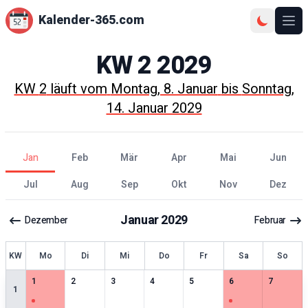
Kalender-365.com
Ope
KW
2
2029
KW
2
läuft vom
Montag, 8. Januar
bis
Sonntag,
14. Januar 2029
Jan
Feb
Mär
Apr
Mai
Jun
Jul
Aug
Sep
Okt
Nov
Dez
Januar
2029
Dezember
Februar
KW
Mo
Di
Mi
Do
Fr
Sa
So
1
særlige datoer
0
særlige datoer
0
særlige datoer
0
særlige datoer
0
særlige datoer
1
særlige datoer
0
særlige 
1
2
3
4
5
6
7
1