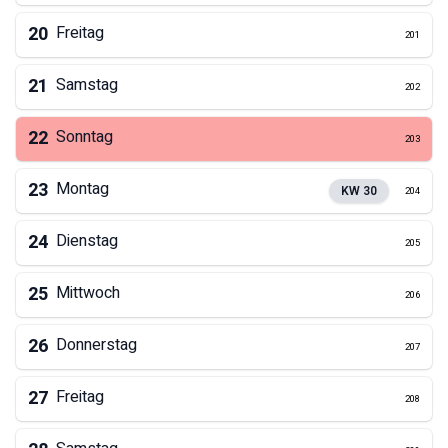
20
Freitag
201
21
Samstag
202
22
Sonntag
203
23
Montag
KW
30
204
24
Dienstag
205
25
Mittwoch
206
26
Donnerstag
207
27
Freitag
208