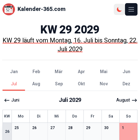
Kalender-365.com
Ope
KW
29
2029
KW
29
läuft vom
Montag, 16. Juli
bis
Sonntag, 22.
Juli 2029
Jan
Feb
Mär
Apr
Mai
Jun
Jul
Aug
Sep
Okt
Nov
Dez
Juli
2029
Juni
August
KW
Mo
Di
Mi
Do
Fr
Sa
So
0
særlige datoer
0
særlige datoer
0
særlige datoer
0
særlige datoer
0
særlige datoer
0
særlige datoer
0
særlige 
25
26
27
28
29
30
1
26