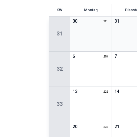
KW
Montag
Dienst
30
31
211
31
6
7
218
32
13
14
225
33
20
21
232