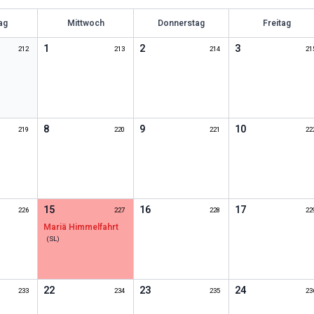
ag
Mittwoch
Donnerstag
Freitag
1
2
3
212
213
214
21
8
9
10
219
220
221
22
15
16
17
226
227
228
22
Mariä Himmelfahrt
(
SL
)
22
23
24
233
234
235
23