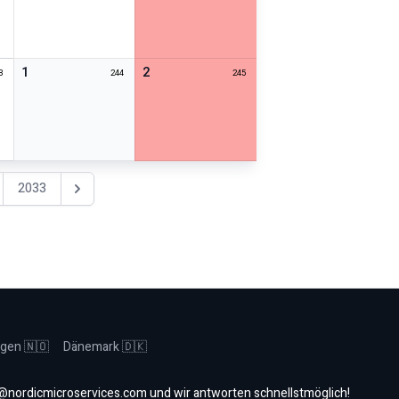
1
2
3
244
245
2033
Nächstes Jahr
gen 🇳🇴
Dänemark 🇩🇰
@nordicmicroservices.com
und wir antworten schnellstmöglich!