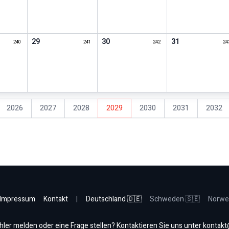
29
30
31
240
241
242
24
2026
2027
2028
2029
2030
2031
2032
r
Impressum
Kontakt
|
Deutschland 🇩🇪
Schweden 🇸🇪
Norwe
hler melden oder eine Frage stellen? Kontaktieren Sie uns unter
kontakt