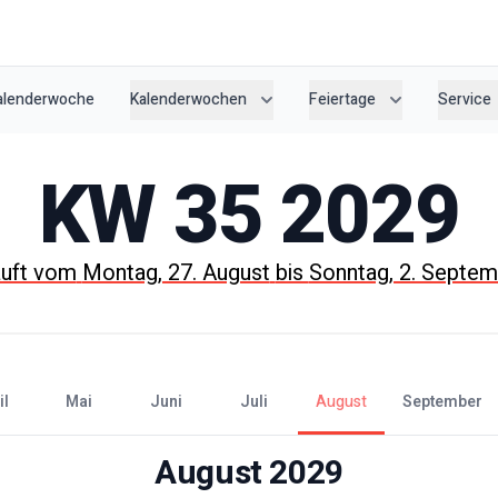
Kalenderwoche
Kalenderwochen
Feiertage
Service
KW
35
2029
äuft vom
Montag, 27. August
bis
Sonntag, 2. Septe
il
Mai
Juni
Juli
August
September
August
2029