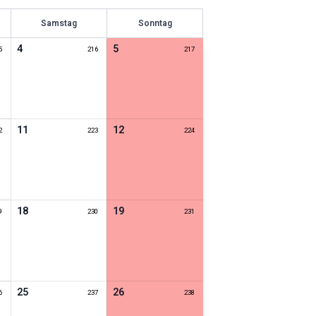
Samstag
Sonntag
4
5
5
216
217
11
12
2
223
224
18
19
9
230
231
25
26
6
237
238