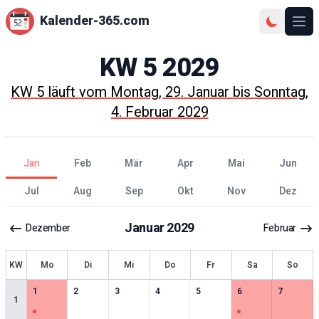
Kalender-365.com
Ope
KW
5
2029
KW
5
läuft vom
Montag, 29. Januar
bis
Sonntag,
4. Februar 2029
Jan
Feb
Mär
Apr
Mai
Jun
Jul
Aug
Sep
Okt
Nov
Dez
Januar
2029
Dezember
Februar
KW
Mo
Di
Mi
Do
Fr
Sa
So
1
særlige datoer
0
særlige datoer
0
særlige datoer
0
særlige datoer
0
særlige datoer
1
særlige datoer
0
særlige 
1
2
3
4
5
6
7
1