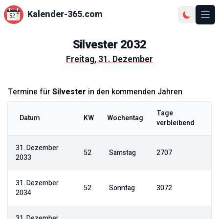
Kalender-365.com
Ope
Silvester
2032
Freitag, 31. Dezember
Termine für
Silvester
in den kommenden Jahren
Tage
Datum
KW
Wochentag
verbleibend
31. Dezember
52
Samstag
2707
2033
31. Dezember
52
Sonntag
3072
2034
31. Dezember