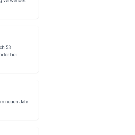
ng verwendet
och 53
oder bei
im neuen Jahr