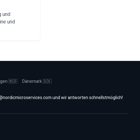
g und
ine und
gen 🇳🇴
Dänemark 🇩🇰
@nordicmicroservices.com
und wir antworten schnellstmöglich!