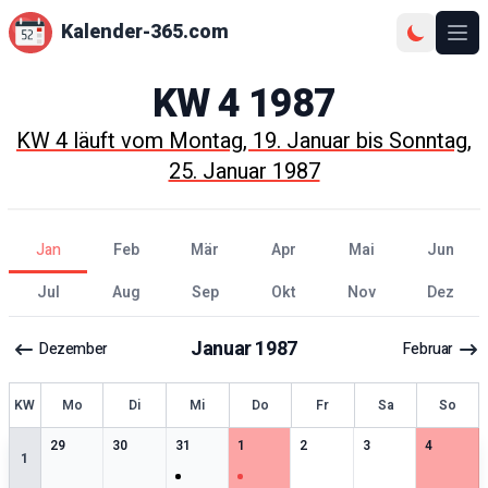
Kalender-365.com
Ope
KW
4
1987
KW
4
läuft vom
Montag, 19. Januar
bis
Sonntag,
25. Januar 1987
Jan
Feb
Mär
Apr
Mai
Jun
Jul
Aug
Sep
Okt
Nov
Dez
Januar
1987
Dezember
Februar
KW
Mo
Di
Mi
Do
Fr
Sa
So
0
særlige datoer
0
særlige datoer
1
særlige datoer
1
særlige datoer
0
særlige datoer
0
særlige datoer
0
særlige 
29
30
31
1
2
3
4
1