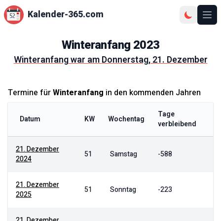
Kalender-365.com
Ope
Winteranfang
2023
Winteranfang
war am
Donnerstag, 21. Dezember
Termine für
Winteranfang
in den kommenden Jahren
Tage
Datum
KW
Wochentag
verbleibend
21. Dezember
51
Samstag
-588
2024
21. Dezember
51
Sonntag
-223
2025
21. Dezember