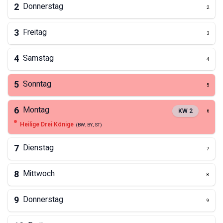
2
Donnerstag
2
3
Freitag
3
4
Samstag
4
5
Sonntag
5
6
Montag
KW
2
6
Heilige Drei Könige
(
BW, BY, ST
)
7
Dienstag
7
8
Mittwoch
8
9
Donnerstag
9