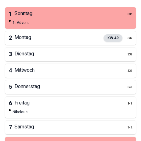
1
Sonntag
336
1. Advent
2
Montag
KW
49
337
3
Dienstag
338
4
Mittwoch
339
5
Donnerstag
340
6
Freitag
341
Nikolaus
7
Samstag
342