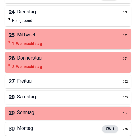
24
Dienstag
359
Heiligabend
25
Mittwoch
360
1. Weihnachtstag
26
Donnerstag
361
2. Weihnachtstag
27
Freitag
362
28
Samstag
363
29
Sonntag
364
30
Montag
KW
1
365