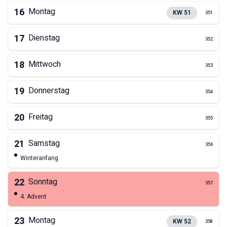
16
Montag
KW
51
351
17
Dienstag
352
18
Mittwoch
353
19
Donnerstag
354
20
Freitag
355
21
Samstag
356
Winteranfang
22
Sonntag
357
4. Advent
23
Montag
KW
52
358