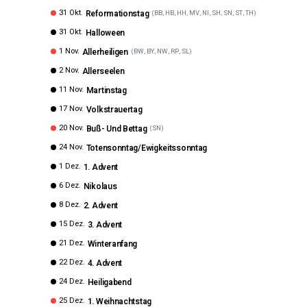
31 Okt.
Reformationstag
(
BB, HB, HH, MV, NI, SH, SN, ST, TH
)
31 Okt.
Halloween
1 Nov.
Allerheiligen
(
BW, BY, NW, RP, SL
)
2 Nov.
Allerseelen
11 Nov.
Martinstag
17 Nov.
Volkstrauertag
20 Nov.
Buß- Und Bettag
(
SN
)
24 Nov.
Totensonntag/Ewigkeitssonntag
1 Dez.
1. Advent
6 Dez.
Nikolaus
8 Dez.
2. Advent
15 Dez.
3. Advent
21 Dez.
Winteranfang
22 Dez.
4. Advent
24 Dez.
Heiligabend
25 Dez.
1. Weihnachtstag