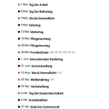
1 Mai
Tag Der Arbeit
8 Mai
Tag Der Befreiung
9 Mai
Christi Himmelfahrt
9 Mai
Vatertag
12 Mai
Muttertag
19 Mai
Pfingstsonntag
20 Mai
Pfingstmontag
30 Mai
Fronleichnam
(
BW, BY, HE, NW, RP, SL
)
1 Juni
Internationaler Kindertag
21 Juni
Sommeranfang
15 Aug.
Mariä Himmelfahrt
(
SL
)
20 Sep.
Weltkindertag
(
TH
)
23 Sep.
Herbstanfang
3 Okt.
Tag Der Deutschen Einheit
6 Okt.
Erntedankfest
27 Okt.
Ende Der Sommerzeit