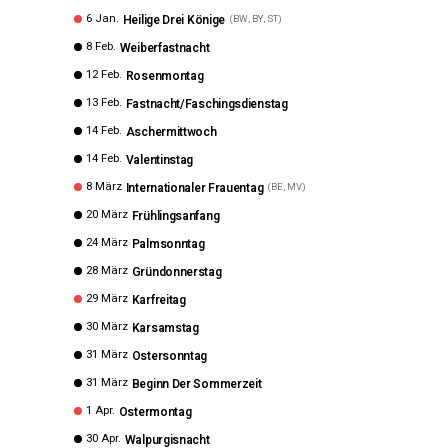
6 Jan.
Heilige Drei Könige
(
BW, BY, ST
)
8 Feb.
Weiberfastnacht
12 Feb.
Rosenmontag
13 Feb.
Fastnacht/Faschingsdienstag
14 Feb.
Aschermittwoch
14 Feb.
Valentinstag
8 März
Internationaler Frauentag
(
BE, MV
)
20 März
Frühlingsanfang
24 März
Palmsonntag
28 März
Gründonnerstag
29 März
Karfreitag
30 März
Karsamstag
31 März
Ostersonntag
31 März
Beginn Der Sommerzeit
1 Apr.
Ostermontag
30 Apr.
Walpurgisnacht