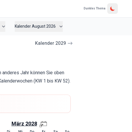
Dunkles Thema
Kalender August 2026
Kalender
2029
n anderes Jahr können Sie oben
d Kalenderwochen (KW 1 bis KW 52).
März
2028
Di
Mi
Do
Fr
Sa
So