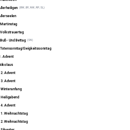
llerheiligen
(
BW, BY, NW, RP, SL
)
llerseelen
Martinstag
Volkstrauertag
Buß- Und Bettag
(
SN
)
Totensonntag/Ewigkeitssonntag
1. Advent
Nikolaus
2. Advent
3. Advent
Winteranfang
Heiligabend
4. Advent
1. Weihnachtstag
2. Weihnachtstag
Silvester