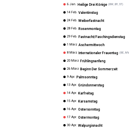
6 Jan.
Heilige Drei Könige
(
BW, BY, ST
)
14 Feb.
Valentinstag
24 Feb.
Weiberfastnacht
28 Feb.
Rosenmontag
29 Feb.
Fastnacht/Faschingsdienstag
1 März
Aschermittwoch
8 März
Internationaler Frauentag
(
BE, M
20 März
Frühlingsanfang
26 März
Beginn Der Sommerzeit
9 Apr.
Palmsonntag
13 Apr.
Gründonnerstag
14 Apr.
Karfreitag
15 Apr.
Karsamstag
16 Apr.
Ostersonntag
17 Apr.
Ostermontag
30 Apr.
Walpurgisnacht