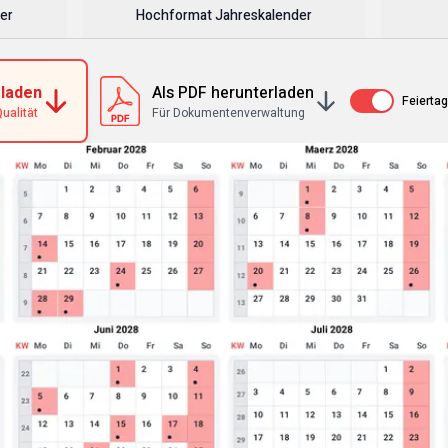
er
Hochformat Jahreskalender
rladen
Als PDF herunterladen
Av / På
Feierta
ualität
Für Dokumentenverwaltung