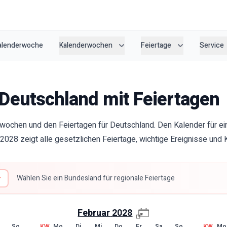
Kalenderwoche
Kalenderwochen
Feiertage
Service
Deutschland mit Feiertagen
wochen und den Feiertagen für Deutschland. Den Kalender für ei
2028 zeigt alle gesetzlichen Feiertage, wichtige Ereignisse un
Wählen Sie ein Bundesland für regionale Feiertage
Februar
2028
So
KW
Mo
Di
Mi
Do
Fr
Sa
So
KW
Mo