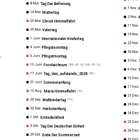
8 Mai
Tag Der Befreiung
1 Nov.
A
14 Mai
Muttertag
2 Nov.
A
25 Mai
Christi Himmelfahrt
11 Nov.
25 Mai
Vatertag
19 Nov.
1 Juni
Internationaler Kindertag
22 Nov.
4 Juni
Pfingstsonntag
26 Nov.
5 Juni
Pfingstmontag
V
)
3 Dez.
15 Juni
Fronleichnam
(
BW, BY, HE, NW, RP, SL
)
6 Dez.
17 Juni
Tag_des_aufstands_2028
(
BE
)
10 Dez.
21 Juni
Sommeranfang
17 Dez.
15 Aug.
Mariä Himmelfahrt
(
SL
)
21 Dez.
20 Sep.
Weltkindertag
(
TH
)
24 Dez.
23 Sep.
Herbstanfang
24 Dez.
1 Okt.
Erntedankfest
25 Dez.
3 Okt.
Tag Der Deutschen Einheit
26 Dez.
29 Okt.
Ende Der Sommerzeit
31 Dez.