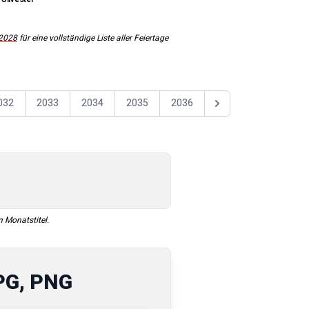
2028
für eine vollständige Liste aller Feiertage
032
2033
2034
2035
2036
Nästa år
n Monatstitel.
PG, PNG