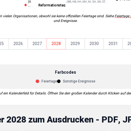
31
(
BB, HB, HH, MV, NI, SH, SN, ST,
Reformationstag
in vielen Organisationen, obwohl sie keine offiziellen Feiertage sind. Siehe
Feiertage
und Ereignisse.
25
2026
2027
2028
2029
2030
2031
2
Farbcodes
Feiertage
Sonstige Ereignisse
uf ein Kalenderfeld für Details. Öffnen Sie den großen Kalender durch Klicken auf de
er
2028
zum Ausdrucken - PDF, J