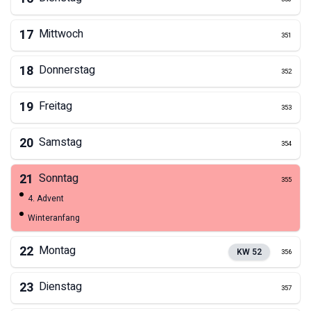
17
Mittwoch
351
18
Donnerstag
352
19
Freitag
353
20
Samstag
354
21
Sonntag
355
4. Advent
Winteranfang
22
Montag
KW
52
356
23
Dienstag
357