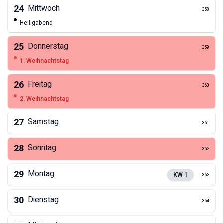
24
Mittwoch
358
Heiligabend
25
Donnerstag
359
1. Weihnachtstag
26
Freitag
360
2. Weihnachtstag
27
Samstag
361
28
Sonntag
362
29
Montag
KW
1
363
30
Dienstag
364