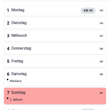
1
Montag
KW
49
335
2
Dienstag
336
3
Mittwoch
337
4
Donnerstag
338
5
Freitag
339
6
Samstag
340
Nikolaus
7
Sonntag
341
2. Advent