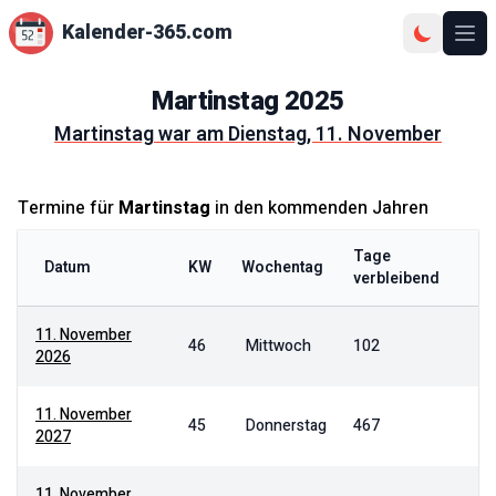
Kalender-365.com
Ope
Martinstag
2025
Martinstag
war am
Dienstag, 11. November
Termine für
Martinstag
in den kommenden Jahren
Tage
Datum
KW
Wochentag
verbleibend
11. November
46
Mittwoch
102
2026
11. November
45
Donnerstag
467
2027
11. November