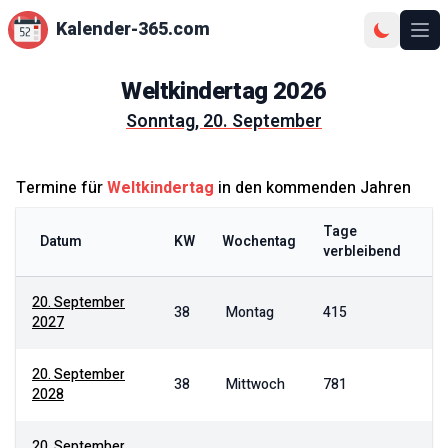
Kalender-365.com
Ope
Weltkindertag
2026
Sonntag, 20. September
Termine für
Weltkindertag
in den kommenden Jahren
Tage
Datum
KW
Wochentag
verbleibend
20. September
38
Montag
415
2027
20. September
38
Mittwoch
781
2028
20. September