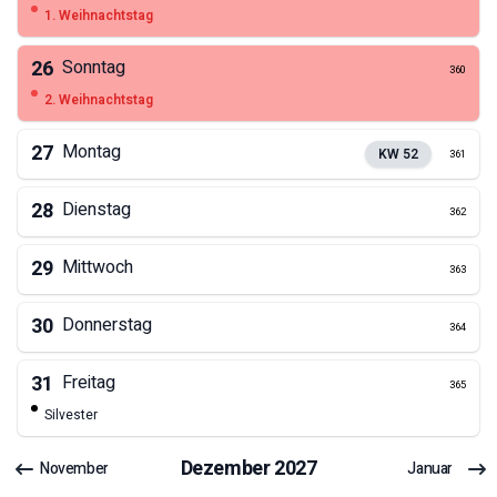
1. Weihnachtstag
26
Sonntag
360
2. Weihnachtstag
27
Montag
KW
52
361
28
Dienstag
362
29
Mittwoch
363
30
Donnerstag
364
31
Freitag
365
Silvester
Dezember
2027
November
Januar