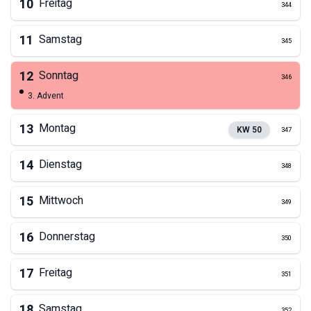
10
Freitag
344
11
Samstag
345
12
Sonntag
346
3. Advent
13
Montag
KW
50
347
14
Dienstag
348
15
Mittwoch
349
16
Donnerstag
350
17
Freitag
351
18
Samstag
352