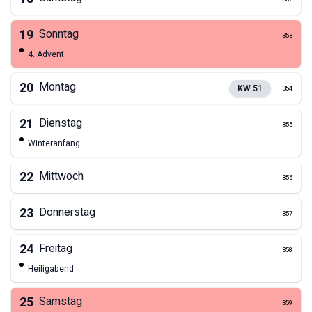
19
Sonntag
353
4. Advent
20
Montag
KW
51
354
21
Dienstag
355
Winteranfang
22
Mittwoch
356
23
Donnerstag
357
24
Freitag
358
Heiligabend
25
Samstag
359