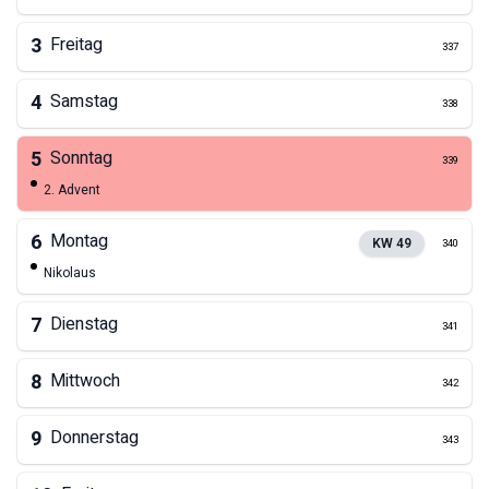
3
Freitag
337
4
Samstag
338
5
Sonntag
339
2. Advent
6
Montag
KW
49
340
Nikolaus
7
Dienstag
341
8
Mittwoch
342
9
Donnerstag
343