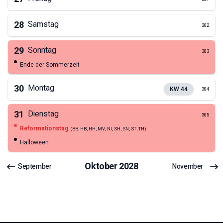
28
Samstag
302
29
Sonntag
303
Ende der Sommerzeit
30
Montag
KW
44
304
31
Dienstag
305
Reformationstag
(
BB, HB, HH, MV, NI, SH, SN, ST, TH
)
Halloween
Oktober
2028
September
November