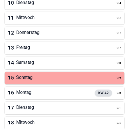
10
Dienstag
284
11
Mittwoch
285
12
Donnerstag
286
13
Freitag
287
14
Samstag
288
15
Sonntag
289
16
Montag
KW
42
290
17
Dienstag
291
18
Mittwoch
292