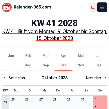
Kalender-365.com
Ope
KW
41
2028
KW
41
läuft vom
Montag, 9. Oktober
bis
Sonntag,
15. Oktober 2028
Jan
Feb
Mär
Apr
Mai
Jun
Jul
Aug
Sep
Okt
Nov
Dez
Oktober
2028
September
November
KW
Mo
Di
Mi
Do
Fr
Sa
So
0
særlige datoer
0
særlige datoer
0
særlige datoer
0
særlige datoer
0
særlige datoer
0
særlige datoer
1
særlige 
25
26
27
28
29
30
1
39