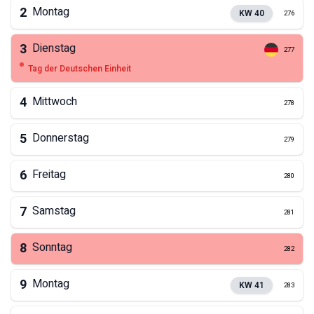
2
Montag
KW
40
276
3
Dienstag
277
Tag der Deutschen Einheit
4
Mittwoch
278
5
Donnerstag
279
6
Freitag
280
7
Samstag
281
8
Sonntag
282
9
Montag
KW
41
283