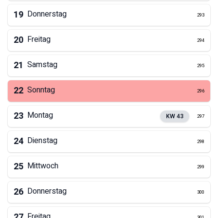
19
Donnerstag
293
20
Freitag
294
21
Samstag
295
22
Sonntag
296
23
Montag
KW
43
297
24
Dienstag
298
25
Mittwoch
299
26
Donnerstag
300
27
Freitag
301