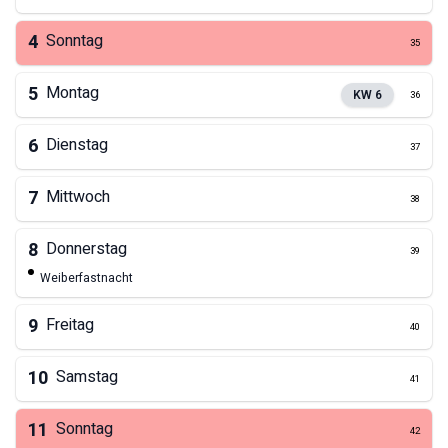
4
Sonntag
35
5
Montag
KW
6
36
6
Dienstag
37
7
Mittwoch
38
8
Donnerstag
39
Weiberfastnacht
9
Freitag
40
10
Samstag
41
11
Sonntag
42