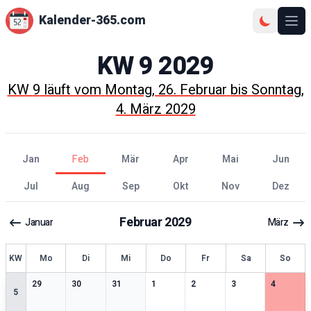
Kalender-365.com
Ope
KW
9
2029
KW
9
läuft vom
Montag, 26. Februar
bis
Sonntag,
4. März 2029
Jan
Feb
Mär
Apr
Mai
Jun
Jul
Aug
Sep
Okt
Nov
Dez
Februar
2029
Januar
März
KW
Mo
Di
Mi
Do
Fr
Sa
So
0
særlige datoer
0
særlige datoer
0
særlige datoer
0
særlige datoer
0
særlige datoer
0
særlige datoer
0
særlige 
29
30
31
1
2
3
4
5