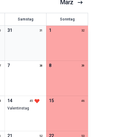
März
Samstag
Sonntag
31
1
0
31
32
7
8
7
38
39
14
15
4
45
46
Valentinstag
21
22
1
52
53