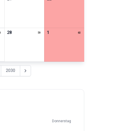
28
1
8
59
60
2030
Nächstes Jahr
Donnerstag