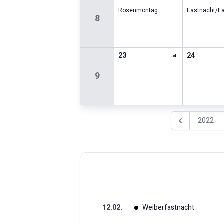
Rosenmontag
Fastnacht/F
8
23
24
54
9
2022
Vorheriges Jah
12
.
02
.
Weiberfastnacht