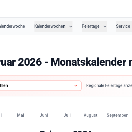
Kalenderwoche
Kalenderwochen
Feiertage
Service
ruar
2026
- Monatskalender m
Regionale Feiertage anz
il
Mai
Juni
Juli
August
September