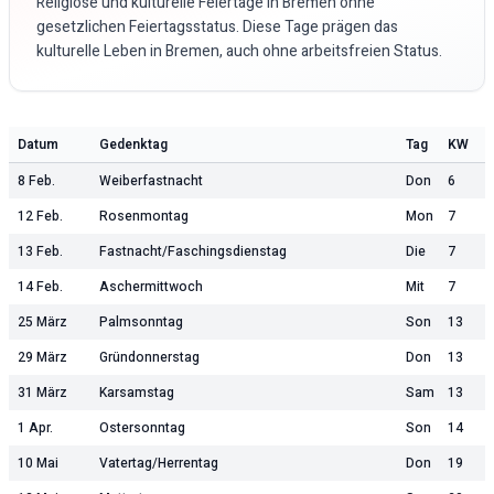
Religiöse und kulturelle Feiertage in
Bremen
ohne
gesetzlichen Feiertagsstatus. Diese Tage prägen das
kulturelle Leben in
Bremen
, auch ohne arbeitsfreien Status.
Datum
Gedenktag
Tag
KW
8 Feb.
Weiberfastnacht
Don
6
12 Feb.
Rosenmontag
Mon
7
13 Feb.
Fastnacht/Faschingsdienstag
Die
7
14 Feb.
Aschermittwoch
Mit
7
25 März
Palmsonntag
Son
13
29 März
Gründonnerstag
Don
13
31 März
Karsamstag
Sam
13
1 Apr.
Ostersonntag
Son
14
10 Mai
Vatertag/Herrentag
Don
19