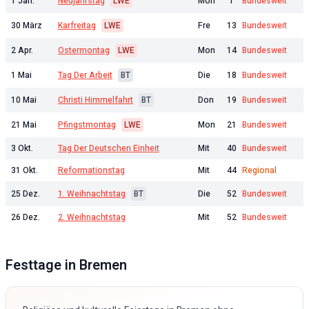
1 Jan.
Neujahrstag
LWE
Mon
1
Bundesweit
30 März
Karfreitag
LWE
Fre
13
Bundesweit
2 Apr.
Ostermontag
LWE
Mon
14
Bundesweit
1 Mai
Tag Der Arbeit
BT
Die
18
Bundesweit
10 Mai
Christi Himmelfahrt
BT
Don
19
Bundesweit
21 Mai
Pfingstmontag
LWE
Mon
21
Bundesweit
3 Okt.
Tag Der Deutschen Einheit
Mit
40
Bundesweit
31 Okt.
Reformationstag
Mit
44
Regional
25 Dez.
1. Weihnachtstag
BT
Die
52
Bundesweit
26 Dez.
2. Weihnachtstag
Mit
52
Bundesweit
Festtage in
Bremen