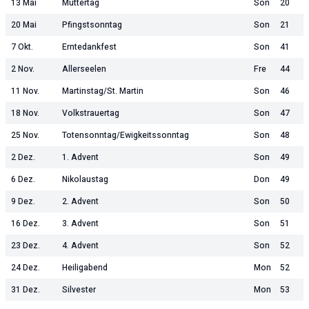
13 Mai
Muttertag
Son
20
20 Mai
Pfingstsonntag
Son
21
7 Okt.
Erntedankfest
Son
41
2 Nov.
Allerseelen
Fre
44
11 Nov.
Martinstag/St. Martin
Son
46
18 Nov.
Volkstrauertag
Son
47
25 Nov.
Totensonntag/Ewigkeitssonntag
Son
48
2 Dez.
1. Advent
Son
49
6 Dez.
Nikolaustag
Don
49
9 Dez.
2. Advent
Son
50
16 Dez.
3. Advent
Son
51
23 Dez.
4. Advent
Son
52
24 Dez.
Heiligabend
Mon
52
31 Dez.
Silvester
Mon
53