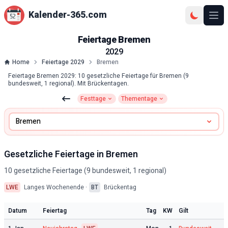
Kalender-365.com
Ope
Feiertage
Bremen
2029
Home
Feiertage
2029
Bremen
Feiertage Bremen 2029: 10 gesetzliche Feiertage für Bremen (9
bundesweit, 1 regional). Mit Brückentagen.
Festtage
Thementage
Zu Festtagen
Zu Thementagen
Gesetzliche Feiertage in
Bremen
10
gesetzliche Feiertage (
9
bundesweit,
1
regional)
LWE
Langes Wochenende ·
BT
Brückentag
Datum
Feiertag
Tag
KW
Gilt