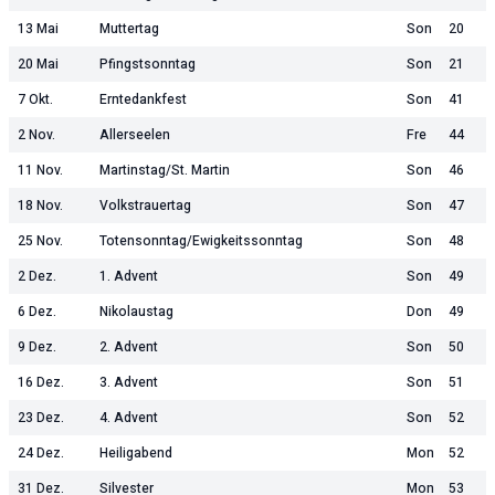
13 Mai
Muttertag
Son
20
20 Mai
Pfingstsonntag
Son
21
7 Okt.
Erntedankfest
Son
41
2 Nov.
Allerseelen
Fre
44
11 Nov.
Martinstag/St. Martin
Son
46
18 Nov.
Volkstrauertag
Son
47
25 Nov.
Totensonntag/Ewigkeitssonntag
Son
48
2 Dez.
1. Advent
Son
49
6 Dez.
Nikolaustag
Don
49
9 Dez.
2. Advent
Son
50
16 Dez.
3. Advent
Son
51
23 Dez.
4. Advent
Son
52
24 Dez.
Heiligabend
Mon
52
31 Dez.
Silvester
Mon
53