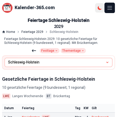
Kalender-365.com
Ope
Feiertage
Schleswig-Holstein
2029
Home
Feiertage
2029
Schleswig-Holstein
Feiertage Schleswig-Holstein 2029: 10 gesetzliche Feiertage für
Schleswig-Holstein (9 bundesweit, 1 regional). Mit Brückentagen.
Festtage
Thementage
Zu Festtagen
Zu Thementagen
Gesetzliche Feiertage in
Schleswig-Holstein
10
gesetzliche Feiertage (
9
bundesweit,
1
regional)
LWE
Langes Wochenende ·
BT
Brückentag
Datum
Feiertag
Tag
KW
Gilt