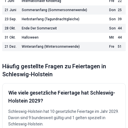
1 Juni
Internationaler Kindertag
Fre
22
21 Juni
Sommeranfang (Sommersonnenwende)
Don
25
23 Sep.
Herbstanfang (Tagundnachtgleiche)
Son
39
28 Okt.
Ende Der Sommerzeit
Son
44
31 Okt.
Halloween
Mit
44
21 Dez.
Winteranfang (Wintersonnenwende)
Fre
51
Häufig gestellte Fragen zu Feiertagen in
Schleswig-Holstein
Wie viele gesetzliche Feiertage hat
Schleswig-
Holstein
2029
?
Schleswig-Holstein
hat
10
gesetzliche Feiertage im Jahr
2029
.
Davon sind
9
bundesweit gültig und
1
gelten speziell in
Schleswig-Holstein
.