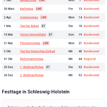
1 Jan.
Neujahrstag
LWE
Mon
1
Bundesweit
30 März
Karfreitag
LWE
Fre
13
Bundesweit
2 Apr.
Ostermontag
LWE
Mon
14
Bundesweit
1 Mai
Tag Der Arbeit
BT
Die
18
Bundesweit
10 Mai
Christi Himmelfahrt
BT
Don
19
Bundesweit
21 Mai
Pfingstmontag
LWE
Mon
21
Bundesweit
3 Okt.
Tag Der Deutschen Einheit
Mit
40
Bundesweit
31 Okt.
Reformationstag
Mit
44
Regional
25 Dez.
1. Weihnachtstag
BT
Die
52
Bundesweit
26 Dez.
2. Weihnachtstag
Mit
52
Bundesweit
Festtage in
Schleswig-Holstein