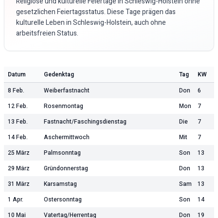
Religiöse und kulturelle Feiertage in
Schleswig-Holstein
ohne
gesetzlichen Feiertagsstatus. Diese Tage prägen das
kulturelle Leben in
Schleswig-Holstein
, auch ohne
arbeitsfreien Status.
Datum
Gedenktag
Tag
KW
8 Feb.
Weiberfastnacht
Don
6
12 Feb.
Rosenmontag
Mon
7
13 Feb.
Fastnacht/Faschingsdienstag
Die
7
14 Feb.
Aschermittwoch
Mit
7
25 März
Palmsonntag
Son
13
29 März
Gründonnerstag
Don
13
31 März
Karsamstag
Sam
13
1 Apr.
Ostersonntag
Son
14
10 Mai
Vatertag/Herrentag
Don
19