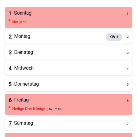
1
Sonntag
1
Neujahr
2
Montag
KW
1
2
3
Dienstag
3
4
Mittwoch
4
5
Donnerstag
5
6
Freitag
6
Heilige Drei Könige
(
BW, BY, ST
)
7
Samstag
7