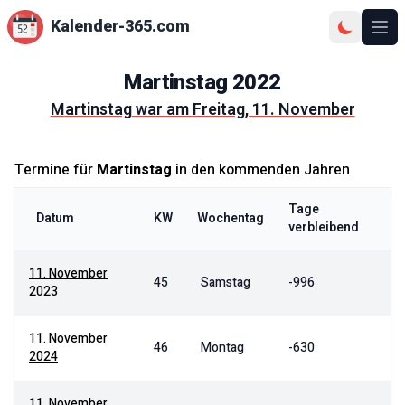
Kalender-365.com
Ope
Martinstag
2022
Martinstag
war am
Freitag, 11. November
Termine für
Martinstag
in den kommenden Jahren
Tage
Datum
KW
Wochentag
verbleibend
11. November
45
Samstag
-996
2023
11. November
46
Montag
-630
2024
11. November