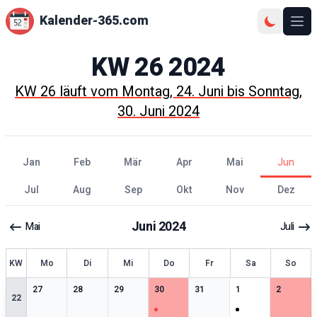
Kalender-365.com
Ope
KW
26
2024
KW
26
läuft vom
Montag, 24. Juni
bis
Sonntag,
30. Juni 2024
Jan
Feb
Mär
Apr
Mai
Jun
Jul
Aug
Sep
Okt
Nov
Dez
Juni
2024
Mai
Juli
KW
Mo
Di
Mi
Do
Fr
Sa
So
0
særlige datoer
0
særlige datoer
0
særlige datoer
1
særlige datoer
0
særlige datoer
1
særlige datoer
0
særlige 
27
28
29
30
31
1
2
22