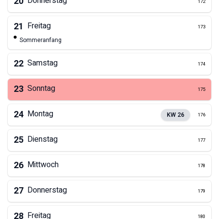
20
Donnerstag
172
21
Freitag
173
Sommeranfang
22
Samstag
174
23
Sonntag
175
24
Montag
KW
26
176
25
Dienstag
177
26
Mittwoch
178
27
Donnerstag
179
28
Freitag
180