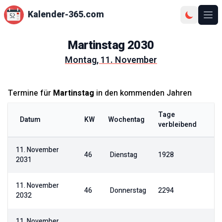
Kalender-365.com
Ope
Martinstag
2030
Montag, 11. November
Termine für
Martinstag
in den kommenden Jahren
Tage
Datum
KW
Wochentag
verbleibend
11. November
46
Dienstag
1928
2031
11. November
46
Donnerstag
2294
2032
11. November