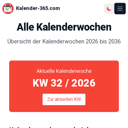
Kalender-365.com
Ope
Alle Kalenderwochen
Übersicht der Kalenderwochen
2026
bis
2036
Aktuelle Kalenderwoche
KW
32
/
2026
Zur aktuellen KW