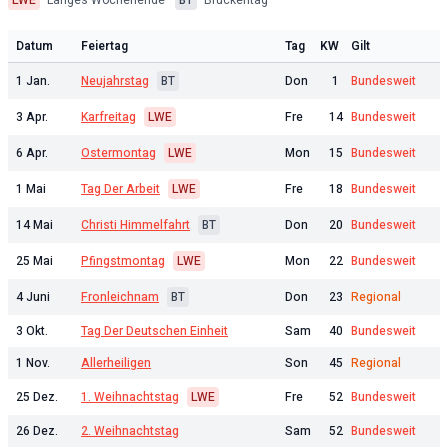
LWE
Langes Wochenende ·
BT
Brückentag
Datum
Feiertag
Tag
KW
Gilt
1 Jan.
Neujahrstag
BT
Don
1
Bundesweit
3 Apr.
Karfreitag
LWE
Fre
14
Bundesweit
6 Apr.
Ostermontag
LWE
Mon
15
Bundesweit
1 Mai
Tag Der Arbeit
LWE
Fre
18
Bundesweit
14 Mai
Christi Himmelfahrt
BT
Don
20
Bundesweit
25 Mai
Pfingstmontag
LWE
Mon
22
Bundesweit
4 Juni
Fronleichnam
BT
Don
23
Regional
3 Okt.
Tag Der Deutschen Einheit
Sam
40
Bundesweit
1 Nov.
Allerheiligen
Son
45
Regional
25 Dez.
1. Weihnachtstag
LWE
Fre
52
Bundesweit
26 Dez.
2. Weihnachtstag
Sam
52
Bundesweit