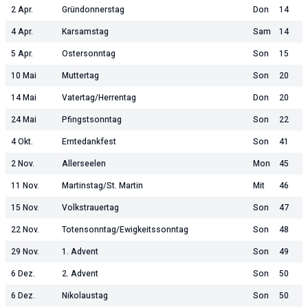
2 Apr.
Gründonnerstag
Don
14
4 Apr.
Karsamstag
Sam
14
5 Apr.
Ostersonntag
Son
15
10 Mai
Muttertag
Son
20
14 Mai
Vatertag/Herrentag
Don
20
24 Mai
Pfingstsonntag
Son
22
4 Okt.
Erntedankfest
Son
41
2 Nov.
Allerseelen
Mon
45
11 Nov.
Martinstag/St. Martin
Mit
46
15 Nov.
Volkstrauertag
Son
47
22 Nov.
Totensonntag/Ewigkeitssonntag
Son
48
29 Nov.
1. Advent
Son
49
6 Dez.
2. Advent
Son
50
6 Dez.
Nikolaustag
Son
50