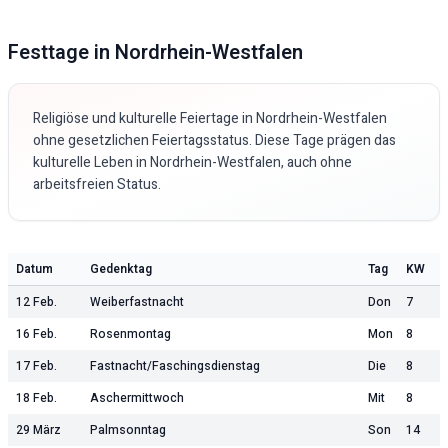
Festtage in
Nordrhein-Westfalen
Religiöse und kulturelle Feiertage in
Nordrhein-Westfalen
ohne gesetzlichen Feiertagsstatus. Diese Tage prägen das
kulturelle Leben in
Nordrhein-Westfalen
, auch ohne
arbeitsfreien Status.
Datum
Gedenktag
Tag
KW
12 Feb.
Weiberfastnacht
Don
7
16 Feb.
Rosenmontag
Mon
8
17 Feb.
Fastnacht/Faschingsdienstag
Die
8
18 Feb.
Aschermittwoch
Mit
8
29 März
Palmsonntag
Son
14