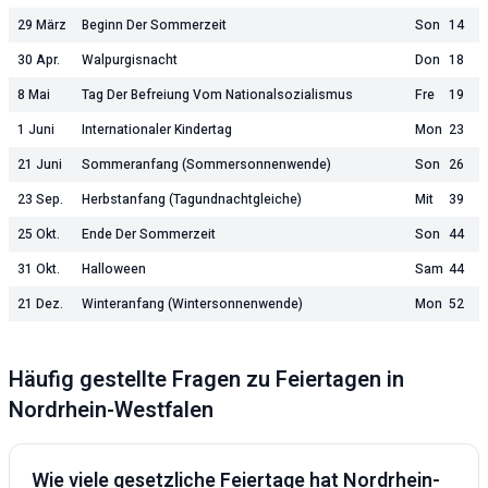
29 März
Beginn Der Sommerzeit
Son
14
30 Apr.
Walpurgisnacht
Don
18
8 Mai
Tag Der Befreiung Vom Nationalsozialismus
Fre
19
1 Juni
Internationaler Kindertag
Mon
23
21 Juni
Sommeranfang (Sommersonnenwende)
Son
26
23 Sep.
Herbstanfang (Tagundnachtgleiche)
Mit
39
25 Okt.
Ende Der Sommerzeit
Son
44
31 Okt.
Halloween
Sam
44
21 Dez.
Winteranfang (Wintersonnenwende)
Mon
52
Häufig gestellte Fragen zu Feiertagen in
Nordrhein-Westfalen
Wie viele gesetzliche Feiertage hat
Nordrhein-